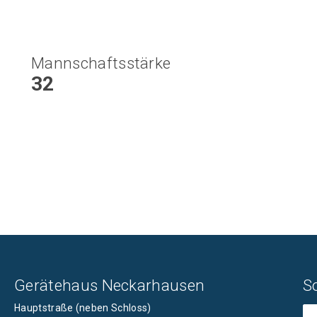
Mannschaftsstärke
32
Gerätehaus Neckarhausen
S
Hauptstraße (neben Schloss)