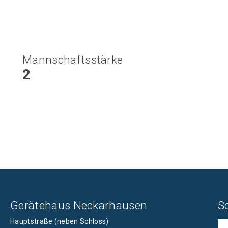
Mannschaftsstärke
2
Gerätehaus Neckarhausen
S
Hauptstraße (neben Schloss)