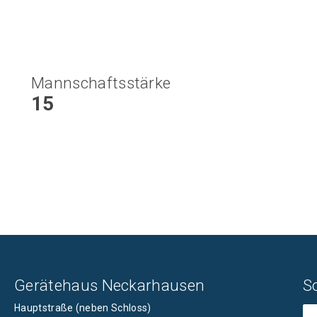
Mannschaftsstärke
15
Gerätehaus Neckarhausen
S
Hauptstraße (neben Schloss)