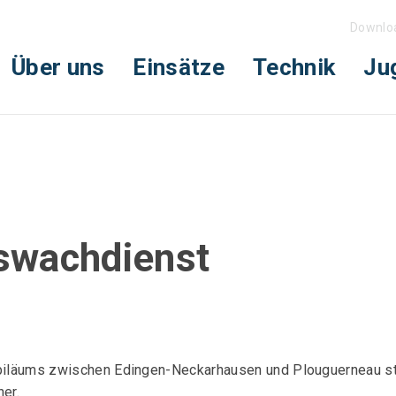
Downlo
Über uns
Einsätze
Technik
Ju
swachdienst
ubiläums zwischen Edingen-Neckarhausen und Plouguerneau st
er.