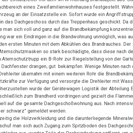
chbereich eines Zweifamilienwohnhauses festgestellt. Währ
ahrzeug an der Einsatzstelle ein. Sofort wurde ein Angriffstr
in das Dachgeschoss durch das Treppenhaus geschickt. Da di
 man sich voll und ganz auf die Brandbekämpfung konzentrie
ng war ein Eindringen in die Brandwohnung unmöglich, was a
in den ersten Minuten mit dem Abkühlen des Brandrauches. D
ie Atemschutzmasken so stark beschädigte, dass diese nach 
Atemschutztrupp ein B-Rohr zur Riegelstellung von der Gart
Dachfenster drangen, gut bekämpfen. Wenige Minuten nach de
Drehleiter übernahm mit einem weiteren Rohr die Brandbekäm
tzkräfte zur Verfügung und versorgte die Drehleiter mit Wass
herzustellen wurde der Gerätewagen Logistik der Abteilung E
ließlich zum Brandherd vordringen und gezielt die Flamme
hnell auf die gesamte Dachgeschoßwohnung aus. Nach intensiv
uer schwarz” gemeldet werden.
eitig die Holzverkleidung und die darunterliegende Mineralw
erschuf man sich auch Zugang zum Spitzboden des Dachgesch