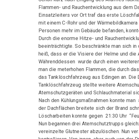
Flammen- und Rauchentwicklung aus dem Da
Einsatzleiters vor Ort traf das erste Löschf
mit einem C-Rohr und der Wärmebildkamera 
Personen mehr im Gebäude befanden, konnte
Durch die enorme Hitze- und Rauchentwicklu
beeinträchtigte. So beschränkte man sich 
heiß, dass er die Visiere der Helme und d
Währenddessen wurde durch einen weiteren 
man die meterhohen Flammen, die durch das 
das Tanklöschfahrzeug aus Edingen an. Die 
Tanklöschfahrzeug stellte weitere Atemschu
Atemschutzgeräten und Schlauchmaterial sic
Nach den Kühlungsmaßnahmen konnte man sch
der Dachflächen breitete sich der Brand sc
Löscharbeiten konnte gegen 21:30 Uhr “Fe
Nun begannen drei Atemschutztrupps gleichz
vereinzelte Glutnester abzulöschen. Nun v