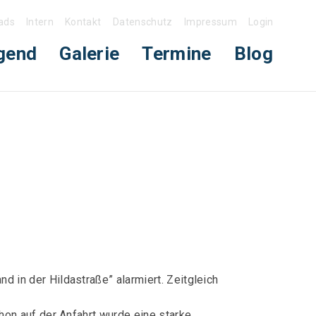
ads
Intern
Kontakt
Datenschutz
Impressum
Login
gend
Galerie
Termine
Blog
in der Hildastraße” alarmiert. Zeitgleich
on auf der Anfahrt wurde eine starke