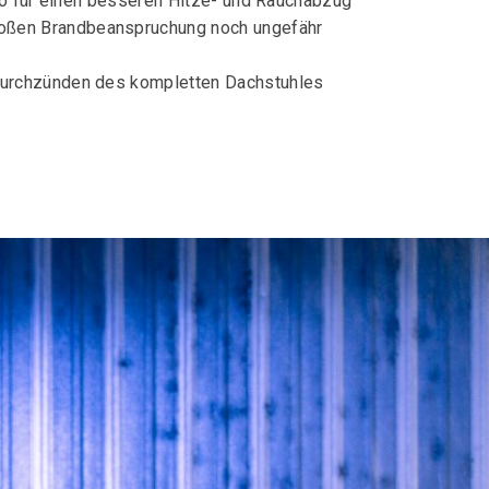
 so für einen besseren Hitze- und Rauchabzug
roßen Brandbeanspruchung noch ungefähr
 Durchzünden des kompletten Dachstuhles