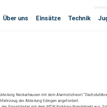
Downlo
Über uns
Einsätze
Technik
Ju
eilung Neckarhausen mit dem Alarmstichwort “Dachstuhlbrand 
hfahrzeug der Abteilung Edingen angefordert.
 der Einsatzleiter mit dem MTW Richtung Brandobjekt aus. Sch