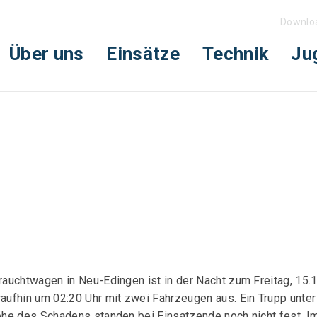
Downlo
Über uns
Einsätze
Technik
Ju
uchtwagen in Neu-Edingen ist in der Nacht zum Freitag, 15.11
ufhin um 02:20 Uhr mit zwei Fahrzeugen aus. Ein Trupp unter
he des Schadens standen bei Einsatzende noch nicht fest. I