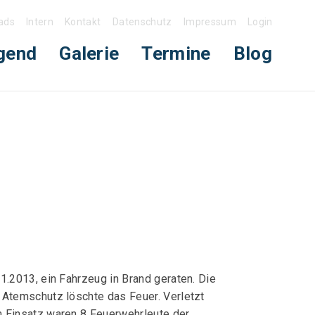
ads
Intern
Kontakt
Datenschutz
Impressum
Login
gend
Galerie
Termine
Blog
.2013, ein Fahrzeug in Brand geraten. Die
 Atemschutz löschte das Feuer. Verletzt
m Einsatz waren 8 Feuerwehrleute der