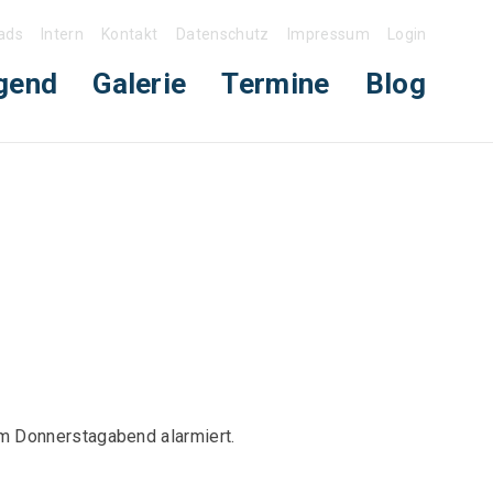
ads
Intern
Kontakt
Datenschutz
Impressum
Login
gend
Galerie
Termine
Blog
m Donnerstagabend alarmiert.