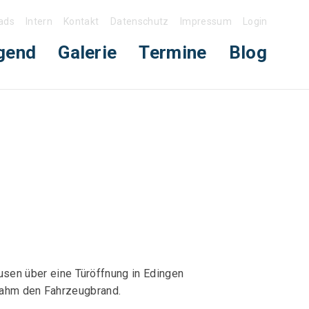
ads
Intern
Kontakt
Datenschutz
Impressum
Login
gend
Galerie
Termine
Blog
sen über eine Türöffnung in Edingen
rnahm den Fahrzeugbrand.