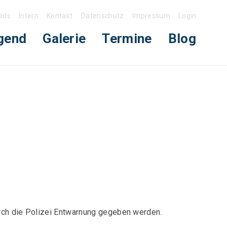
ads
Intern
Kontakt
Datenschutz
Impressum
Login
gend
Galerie
Termine
Blog
urch die Polizei Entwarnung gegeben werden.