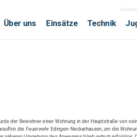
Downlo
Über uns
Einsätze
Technik
Ju
, wurde der Bewohner einer Wohnung in der Hauptstraße von sei
daraufhin die Feuerwehr Edingen-Neckarhausen, um die Wohnun
der näheren Umgebung des Anwesens blieb jedoch erfolglos. Di