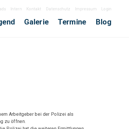
ads
Intern
Kontakt
Datenschutz
Impressum
Login
gend
Galerie
Termine
Blog
nem Arbeitgeber bei der Polizei als
g zu öffnen.
e Polizei hat die weiteren Ermittlungen