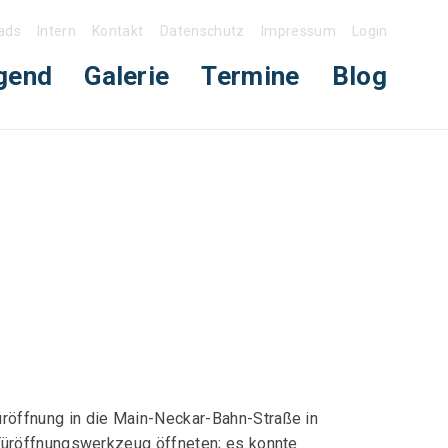
ads
Intern
Kontakt
Datenschutz
Impressum
Login
gend
Galerie
Termine
Blog
röffnung in die Main-Neckar-Bahn-Straße in
Türöffnungswerkzeug öffneten; es konnte