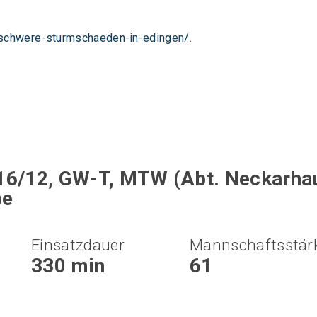
schwere-sturmschaeden-in-edingen/
.
16/12, GW-T, MTW (Abt. Neckarhaus
pe
Einsatzdauer
Mannschaftsstär
330 min
61