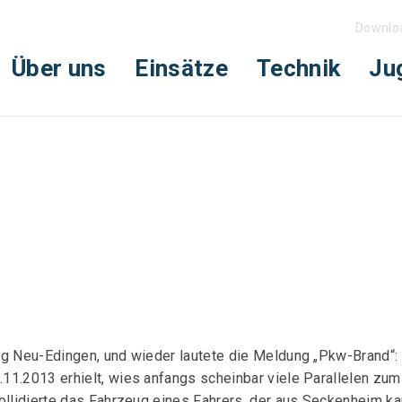
Downlo
Über uns
Einsätze
Technik
Ju
ng Neu-Edingen, und wieder lautete die Meldung „Pkw-Brand“:
11.2013 erhielt, wies anfangs scheinbar viele Parallelen zu
ollidierte das Fahrzeug eines Fahrers, der aus Seckenheim k