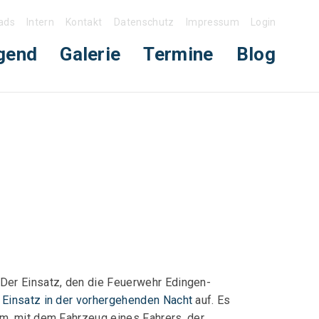
ads
Intern
Kontakt
Datenschutz
Impressum
Login
gend
Galerie
Termine
Blog
 Der Einsatz, den die Feuerwehr Edingen-
m
Einsatz in der vorhergehenden Nacht
auf. Es
am, mit dem Fahrzeug eines Fahrers, der