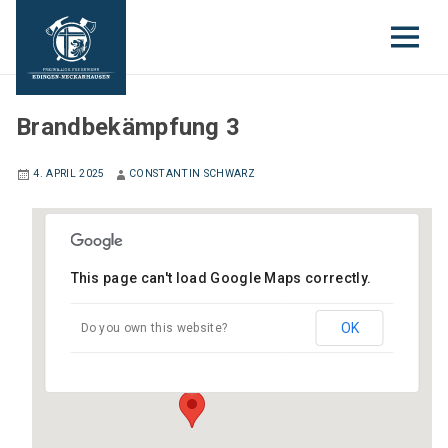
EINSATZABTEILUNG
Brandbekämpfung 3
4. APRIL 2025
CONSTANTIN SCHWARZ
This page can't load Google Maps correctly.
Gerätehaus Edingen
OK
Do you own this website?
Gartenstraße 6 - Edingen-Neckarhausen
Veranstaltungen