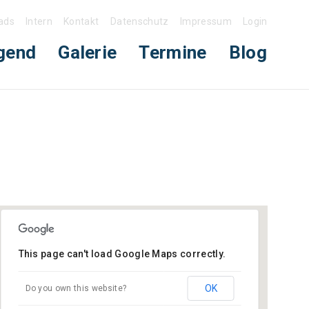
ads
Intern
Kontakt
Datenschutz
Impressum
Login
gend
Galerie
Termine
Blog
This page can't load Google Maps correctly.
Gerätehaus Edingen
OK
Do you own this website?
Gartenstraße 6 - Edingen-Neckarhausen
Veranstaltungen