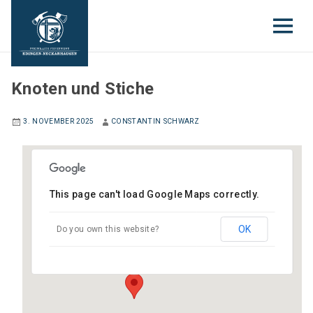
JUGENDFEUERWEHR
Knoten und Stiche
3. NOVEMBER 2025
CONSTANTIN SCHWARZ
This page can't load Google Maps correctly.
Gerätehaus Edingen
OK
Do you own this website?
Gartenstraße 6 - Edingen-Neckarhausen
Veranstaltungen