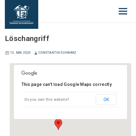
JUGENDFEUERWEHR
Löschangriff
15. MAI 2025
CONSTANTIN SCHWARZ
This page can't load Google Maps correctly.
Gerätehaus Neckarhausen
Hauptstraße (neben Schloss) - Edingen-
OK
Do you own this website?
Neckarhausen
Veranstaltungen