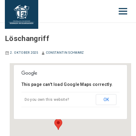
JUGENDFEUERWEHR
Löschangriff
2. OKTOBER 2025
CONSTANTIN SCHWARZ
This page can't load Google Maps correctly.
Gerätehaus Neckarhausen
Hauptstraße (neben Schloss) - Edingen-
OK
Do you own this website?
Neckarhausen
Veranstaltungen