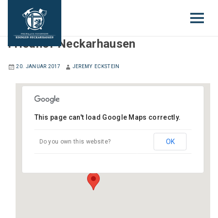
Friedhof Neckarhausen
20. JANUAR 2017
JEREMY ECKSTEIN
This page can't load Google Maps correctly.
Friedhof Neckarhausen
OK
Do you own this website?
Speyerer Straße - Edingen-Neckarhausen
Veranstaltungen