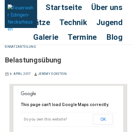
Startseite
Über uns
Einsätze
Technik
Jugend
Galerie
Termine
Blog
EINSATZABTEILUNG
Belastungsübung
6. APRIL 2017
JEREMY ECKSTEIN
This page can't load Google Maps correctly.
Berufsfeuerwehr Heidelberg
OK
Do you own this website?
Baumschulweg - Heidelberg
Veranstaltungen