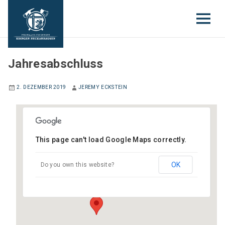
JUGENDFEUERWEHR
Jahresabschluss
2. DEZEMBER 2019
JEREMY ECKSTEIN
This page can't load Google Maps correctly.
Gerätehaus Edingen
OK
Do you own this website?
Gartenstraße 6 - Edingen-Neckarhausen
Veranstaltungen