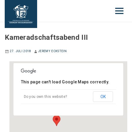
EINSATZABTEILUNG
Kameradschaftsabend III
27. JULI 2018
JEREMY ECKSTEIN
This page can't load Google Maps correctly.
Gerätehaus Edingen
OK
Do you own this website?
Gartenstraße 6 - Edingen-Neckarhausen
Veranstaltungen