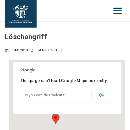
JUGENDFEUERWEHR
Löschangriff
3. MAI 2018
JEREMY ECKSTEIN
This page can't load Google Maps correctly.
Gerätehaus Neckarhausen
Hauptstraße (neben Schloss) - Edingen-
OK
Do you own this website?
Neckarhausen
Veranstaltungen