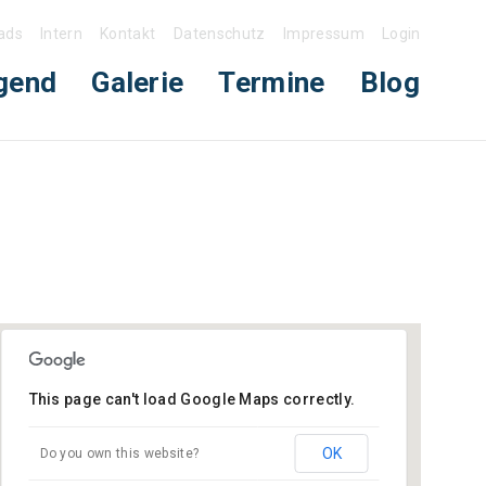
ads
Intern
Kontakt
Datenschutz
Impressum
Login
gend
Galerie
Termine
Blog
This page can't load Google Maps correctly.
Gerätehaus Neckarhausen
OK
Do you own this website?
Hauptstraße (neben Schloss) - Edingen-
Neckarhausen