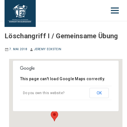
JUGENDFEUERWEHR
Löschangriff I / Gemeinsame Übung
7. MAI 2018
JEREMY ECKSTEIN
This page can't load Google Maps correctly.
Gerätehaus Edingen
OK
Do you own this website?
Gartenstraße 6 - Edingen-Neckarhausen
Veranstaltungen