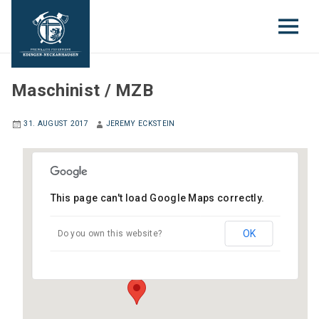
EINSATZABTEILUNG
Maschinist / MZB
31. AUGUST 2017
JEREMY ECKSTEIN
This page can't load Google Maps correctly.
Gerätehaus Neckarhausen
Hauptstraße (neben Schloss) - Edingen-
OK
Do you own this website?
Neckarhausen
Veranstaltungen