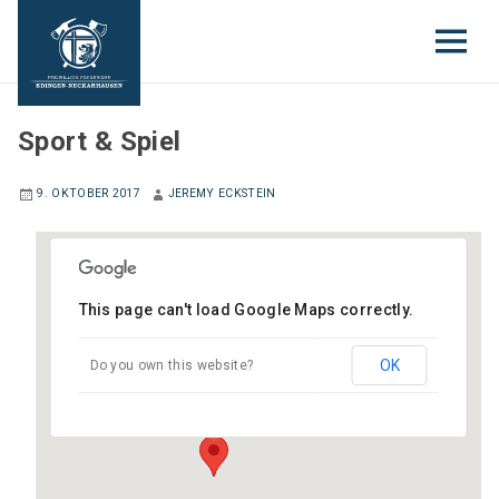
JUGENDFEUERWEHR
Sport & Spiel
9. OKTOBER 2017
JEREMY ECKSTEIN
This page can't load Google Maps correctly.
Gerätehaus Edingen
OK
Do you own this website?
Gartenstraße 6 - Edingen-Neckarhausen
Veranstaltungen