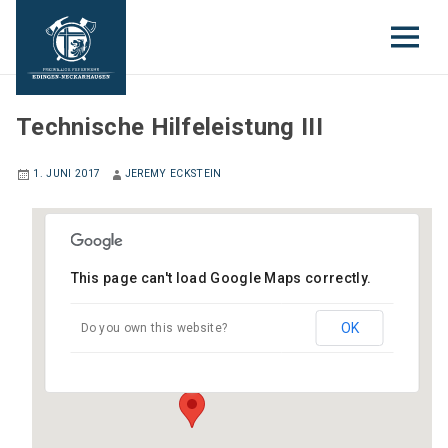
EINSATZABTEILUNG
Technische Hilfeleistung III
1. JUNI 2017
JEREMY ECKSTEIN
This page can't load Google Maps correctly.
Gerätehaus Neckarhausen
Hauptstraße (neben Schloss) - Edingen-
OK
Do you own this website?
Neckarhausen
Veranstaltungen