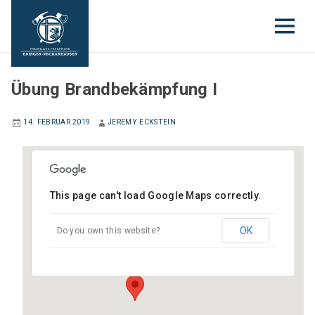
EINSATZABTEILUNG
Übung Brandbekämpfung I
14. FEBRUAR 2019
JEREMY ECKSTEIN
This page can't load Google Maps correctly.
Gerätehaus Neckarhausen
Hauptstraße (neben Schloss) - Edingen-
OK
Do you own this website?
Neckarhausen
Veranstaltungen