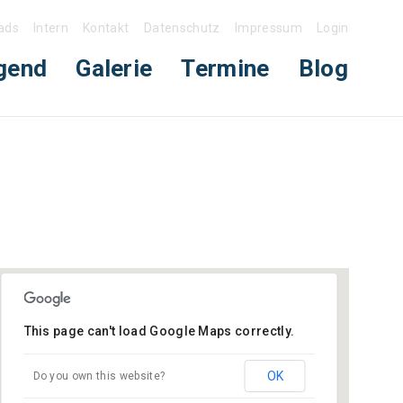
ads
Intern
Kontakt
Datenschutz
Impressum
Login
gend
Galerie
Termine
Blog
This page can't load Google Maps correctly.
Gerätehaus Neckarhausen
OK
Do you own this website?
Hauptstraße (neben Schloss) - Edingen-
Neckarhausen