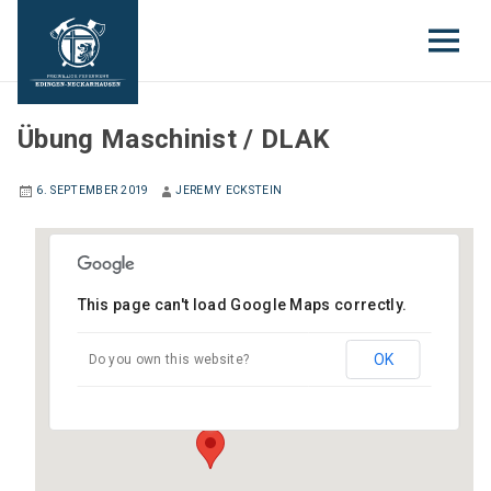
EINSATZABTEILUNG
Übung Maschinist / DLAK
6. SEPTEMBER 2019
JEREMY ECKSTEIN
This page can't load Google Maps correctly.
Gerätehaus Edingen
OK
Do you own this website?
Gartenstraße 6 - Edingen-Neckarhausen
Veranstaltungen