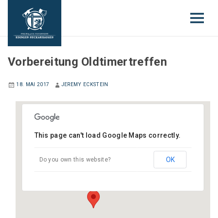
JUGENDFEUERWEHR
Vorbereitung Oldtimertreffen
18. MAI 2017
JEREMY ECKSTEIN
This page can't load Google Maps correctly.
Gerätehaus Neckarhausen
Hauptstraße (neben Schloss) - Edingen-
OK
Do you own this website?
Neckarhausen
Veranstaltungen