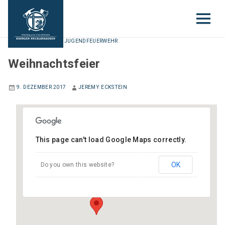
EINSATZABTEILUNG
,
JUGENDFEUERWEHR
Weihnachtsfeier
9. DEZEMBER 2017
JEREMY ECKSTEIN
This page can't load Google Maps correctly.
Gerätehaus Edingen
OK
Do you own this website?
Gartenstraße 6 - Edingen-Neckarhausen
Veranstaltungen