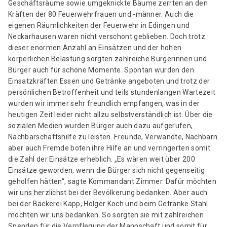
Geschäftsräume sowie umgeknickte Bäume zerrten an den
Kräften der 80 Feuerwehrfrauen und -männer. Auch die
eigenen Räumlichkeiten der Feuerwehr in Edingen und
Neckarhausen waren nicht verschont geblieben. Doch trotz
dieser enormen Anzahl an Einsätzen und der hohen
körperlichen Belastung sorgten zahlreiche Bürgerinnen und
Bürger auch für schöne Momente. Spontan wurden den
Einsatzkräften Essen und Getränke angeboten und trotz der
persönlichen Betroffenheit und teils stundenlangen Wartezeit
wurden wir immer sehr freundlich empfangen, was in der
heutigen Zeit leider nicht allzu selbstverständlich ist. Über die
sozialen Medien wurden Bürger auch dazu aufgerufen,
Nachbarschaftshilfe zu leisten. Freunde, Verwandte, Nachbarn
aber auch Fremde boten ihre Hilfe an und verringerten somit
die Zahl der Einsätze erheblich. „Es wären weit über 200
Einsätze geworden, wenn die Bürger sich nicht gegenseitig
geholfen hätten“, sagte Kommandant Zimmer. Dafür möchten
wir uns herzlichst bei der Bevölkerung bedanken. Aber auch
bei der Bäckerei Kapp, Holger Koch und beim Getränke Stahl
möchten wir uns bedanken. So sorgten sie mit zahlreichen
Spenden für die Verpflegung der Mannschaft und somit für