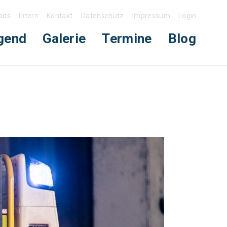
ads
Intern
Kontakt
Datenschutz
Impressum
Login
gend
Galerie
Termine
Blog