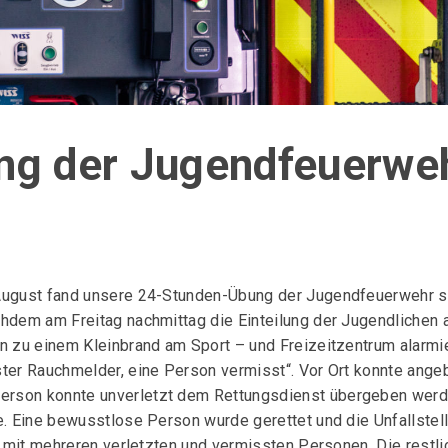
ng der Jugendfeuerwe
 August fand unsere 24-Stunden-Übung der Jugendfeuerwehr st
chdem am Freitag nachmittag die Einteilung der Jugendlichen
n zu einem Kleinbrand am Sport – und Freizeitzentrum alarmi
ster Rauchmelder, eine Person vermisst“. Vor Ort konnte ang
rson konnte unverletzt dem Rettungsdienst übergeben werden
e. Eine bewusstlose Person wurde gerettet und die Unfallste
l mit mehreren verletzten und vermissten Personen. Die restlic