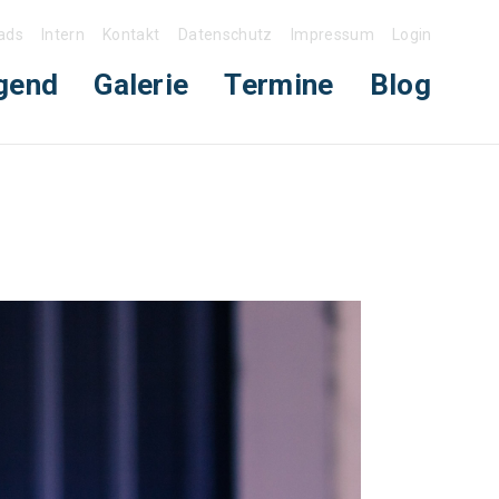
ads
Intern
Kontakt
Datenschutz
Impressum
Login
gend
Galerie
Termine
Blog