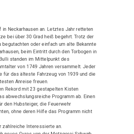
 in Neckarhausen an. Letztes Jahr retteten
e bei über 30 Grad heiß begehrt. Trotz der
u begutachten oder einfach um alte Bekannte
hausen, beim Eintritt durch den Torbogen in
ulli standen im Mittelpunkt des
mtalter von 1749 Jahren versammelt. Jeder
 für das älteste Fahrzeug von 1939 und die
testen Anreise freuen.
en Rekord mit 23 gestapelten Kisten
 das abwechslungsreiche Programm ab. Einen
r den Hubsteiger, die Feuerwehr
hten, ohne deren Hilfe das Programm nicht
 zahlreiche Interessierte an.
ich neues Gyros von der Metzgerei Schwab