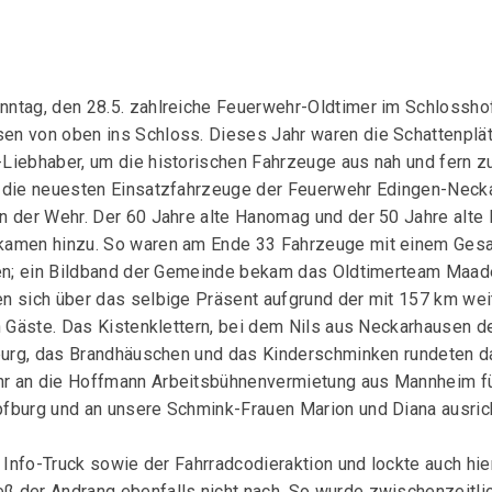
ntag, den 28.5. zahlreiche Feuerwehr-Oldtimer im Schlosshof
n von oben ins Schloss. Dieses Jahr waren die Schattenplätz
Liebhaber, um die historischen Fahrzeuge aus nah und fern z
 die neuesten Einsatzfahrzeuge der Feuerwehr Edingen-Neckar
 der Wehr. Der 60 Jahre alte Hanomag und der 50 Jahre alte B
kamen hinzu. So waren am Ende 33 Fahrzeuge mit einem Gesa
ken; ein Bildband der Gemeinde bekam das Oldtimerteam Maade
n sich über das selbige Präsent aufgrund der mit 157 km wei
n Gäste. Das Kistenklettern, bei dem Nils aus Neckarhausen d
pfburg, das Brandhäuschen und das Kinderschminken rundeten
r an die Hoffmann Arbeitsbühnenvermietung aus Mannheim fü
fburg und an unsere Schmink-Frauen Marion und Diana ausric
 Info-Truck sowie der Fahrradcodieraktion und lockte auch hier
ß der Andrang ebenfalls nicht nach. So wurde zwischenzeitl