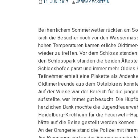
11. JUNI 2017
JEREMY ECKSTEIN
Bei herrlichem Sommerwetter rückten am Son
sich die Besucher noch vor den Wassermasse
hohen Temperaturen kamen etliche Oldtimer-
wieder zu treffen. Vor dem Schloss standen
den Schlosspark standen die beiden Ältesten
Schlosshofes parat und immer mehr Oldies 
Teilnehmer erhielt eine Plakette als Anden
Oldtimerfreunde aus dem Ostalbkreis konnte
Auf der Wiese war der Bereich für die junge
aufstellte, war immer gut besucht. Die Hü
herzlichen Dank möchte die Jugendfeuerweh
Heidelberg-Kirchheim für die Feuerwehr-Hüp
hätte auf die Beine gestellt werden können.
An der Orangerie stand die Polizei mit ihrem
Am Bierwagen und an der Essensausgabe lie